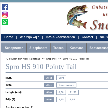
Home
|
Wie zijn wij?
|
Info & voorwaarden
|
Contact
|
Nieu
Schepnetten
Sideplaners
Tassen
Kunstaas
Bootaccesso
U bevindt zich hier:
Kunstaas
>>
Dropshot
>>
Spro HS 910 Pointy Tail
Spro HS 910 Pointy Tail
Merk:
Type:
Lengte (cm):
Prijs (€):
Aantal gevonden:
2