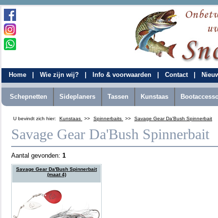
Home
|
Wie zijn wij?
|
Info & voorwaarden
|
Contact
|
Nieu
Schepnetten
Sideplaners
Tassen
Kunstaas
Bootaccesso
U bevindt zich hier:
Kunstaas
>>
Spinnerbaits
>>
Savage Gear Da'Bush Spinnerbait
Savage Gear Da'Bush Spinnerbait
Aantal gevonden:
1
Savage Gear Da'Bush Spinnerbait
(maat 4)