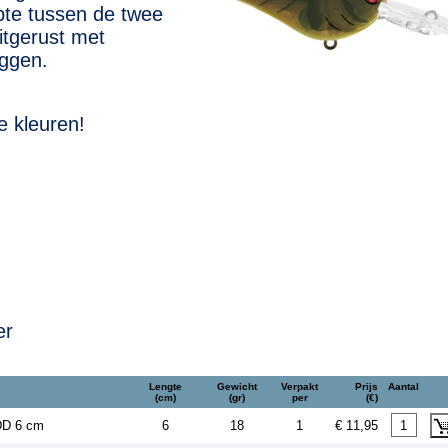
pte tussen de twee
itgerust met
ggen.
e kleuren!
er
Lengte
Gewicht
Verpakt
Prijs
Aantal
(cm)
(gr)
per
(€)
 DD 6 cm
6
18
1
€ 11,95