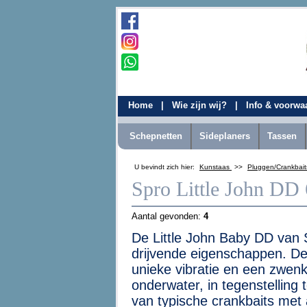
Home
|
Wie zijn wij?
|
Info & voorw
Schepnetten
Sideplaners
Tassen
U bevindt zich hier:
Kunstaas
>>
Pluggen/Crankbai
Spro Little John DD
Aantal gevonden:
4
De Little John Baby DD van S
drijvende eigenschappen. De
unieke vibratie en een zwen
onderwater, in tegenstelling t
van typische crankbaits met