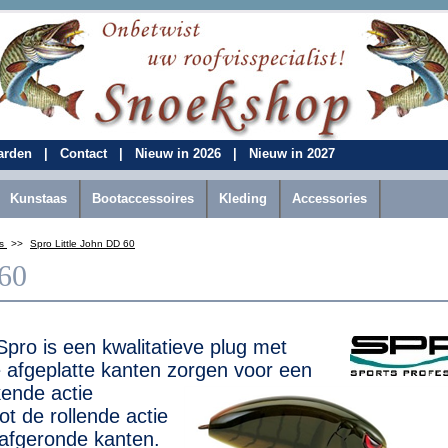
aarden
|
Contact
|
Nieuw in 2026
|
Nieuw in 2027
Kunstaas
Bootaccessoires
Kleding
Accessories
ts
>>
Spro Little John DD 60
 60
pro is een kwalitatieve plug met
 afgeplatte kanten zorgen voor een
kende actie
ot de rollende actie
 afgeronde kanten.