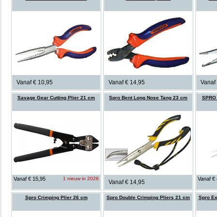
Vanaf € 10,95
Vanaf € 14,95
Vanaf
Savage Gear Cutting Plier 21 cm
Spro Bent Long Nose Tang 23 cm
SPRO 
Vanaf € 15,95
1 nieuw in 2026
Vanaf € 
Vanaf € 14,95
Spro Crimping Plier 26 cm
Spro Double Crimping Pliers 21 cm
Spro Ex