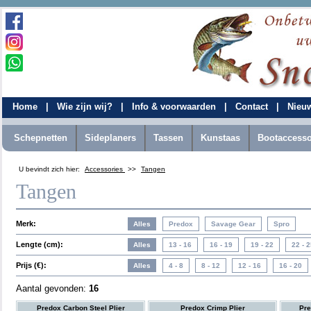
Home
|
Wie zijn wij?
|
Info & voorwaarden
|
Contact
|
Nieu
Schepnetten
Sideplaners
Tassen
Kunstaas
Bootaccesso
U bevindt zich hier:
Accessories
>>
Tangen
Tangen
Merk:
Lengte (cm):
Prijs (€):
Aantal gevonden:
16
Predox Carbon Steel Plier
Predox Crimp Plier
Pre