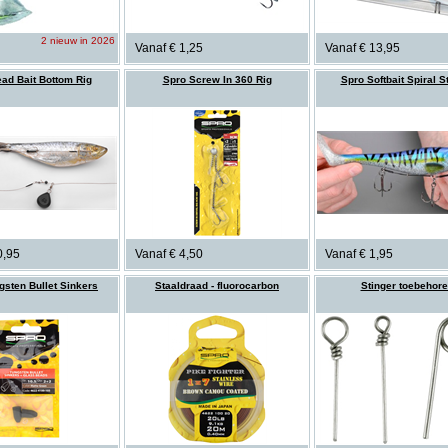
2 nieuw in 2026
Vanaf € 1,25
Vanaf € 13,95
ad Bait Bottom Rig
Spro Screw In 360 Rig
Spro Softbait Spiral S
0,95
Vanaf € 4,50
Vanaf € 1,95
gsten Bullet Sinkers
Staaldraad - fluorocarbon
Stinger toebehor