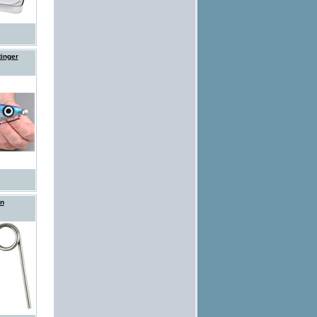
tinger
en