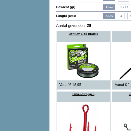
Gewicht (gr):
Lengte (cm):
Aantal gevonden:
20
Berkley Sick Braid 8
Vanaf € 18,95
Vanaf € 1
Haken/Dreggen
J