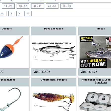
Dobbers
Dood aas takels
fireball
,90
Vanaf € 2,95
Vanaf € 1,75
igheads/lood
Onderlijnen / stingers
Rozemeijer Rigs & Lead
Spool box