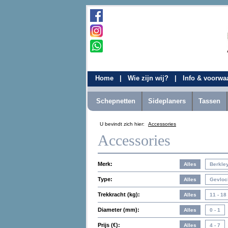
Home
|
Wie zijn wij?
|
Info & voorw
Schepnetten
Sideplaners
Tassen
U bevindt zich hier:
Accessories
Accessories
Merk:
Type:
Trekkracht (kg):
Diameter (mm):
Prijs (€):