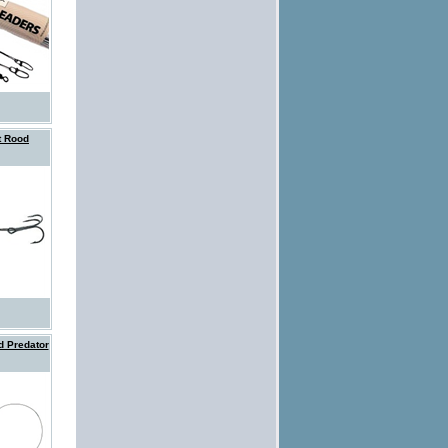
t Rood
d Predator