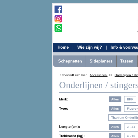
Home
|
Wie zijn wij?
|
Info & voorw
Schepnetten
Sideplaners
Tassen
U bevindt zich hier:
Accessories
>>
Onderlijnen / sti
Onderlijnen / stinger
Merk:
Type:
Lengte (cm):
Trekkracht (kg):