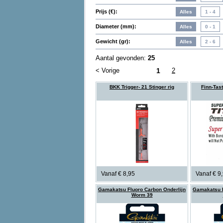
Prijs (€):
Diameter (mm):
Gewicht (gr):
Aantal gevonden:
25
< Vorige
1
2
BKK Trigger- 21 Stinger rig
Finn-Tas
Vanaf € 8,95
Vanaf € 9
Gamakatsu Fluoro Carbon Onderlijn
Gamakatsu F
Worm 39