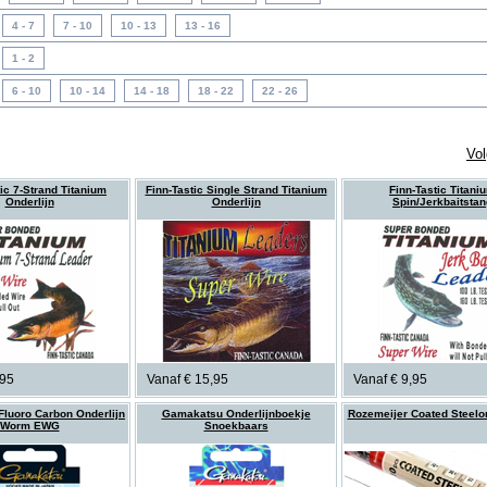
Vo
tic 7-Strand Titanium
Finn-Tastic Single Strand Titanium
Finn-Tastic Titani
Onderlijn
Onderlijn
Spin/Jerkbaitstan
,95
Vanaf € 15,95
Vanaf € 9,95
luoro Carbon Onderlijn
Gamakatsu Onderlijnboekje
Rozemeijer Coated Steelo
Worm EWG
Snoekbaars