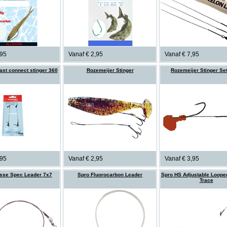
,95
Vanaf € 2,95
Vanaf € 7,95
ast connect stinger 360
Rozemeijer Stinger
Rozemeijer Stinger Se
,95
Vanaf € 2,95
Vanaf € 3,95
esse Spec Leader 7x7
Spro Fluorocarbon Leader
Spro HS Adjustable Loope
Trace