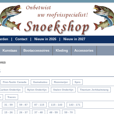
aarden
|
Contact
|
Nieuw in 2026
|
Nieuw in 2027
Kunstaas
Bootaccessoires
Kleding
Accessories
ngers
s