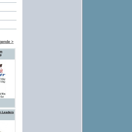
lgende >
um
g
n Leaders