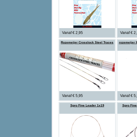
Vanaf € 2,95
Vanaf € 2
Rozemeijer Crosslock Steel Traces
rozemeijer f
Vanaf € 5,95
Vanaf € 5
Spro Fine Leader 1x19
Spro Fin