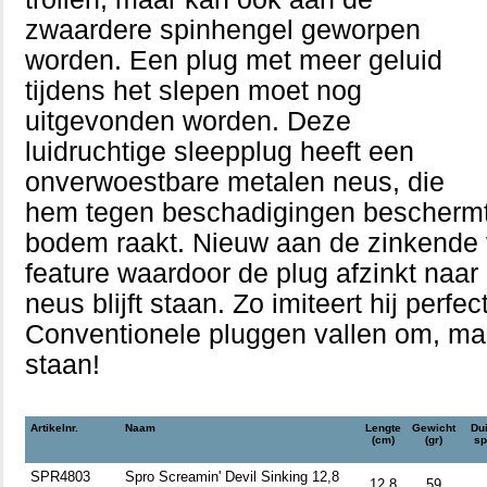
zwaardere spinhengel geworpen
worden. Een plug met meer geluid
tijdens het slepen moet nog
uitgevonden worden. Deze
luidruchtige sleepplug heeft een
onverwoestbare metalen neus, die
hem tegen beschadigingen beschermt
bodem raakt. Nieuw aan de zinkende v
feature waardoor de plug afzinkt naar
neus blijft staan. Zo imiteert hij perfe
Conventionele pluggen vallen om, maar
staan!
Artikelnr.
Naam
Lengte
Gewicht
Du
(cm)
(gr)
sp
SPR4803
Spro Screamin' Devil Sinking 12,8
12,8
59