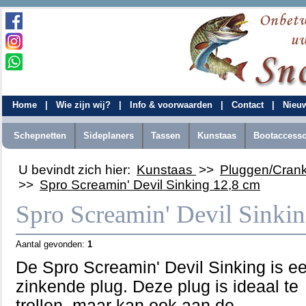
Home
|
Wie zijn wij?
|
Info & voorwaarden
|
Contact
|
Nieu
Schepnetten
Sideplaners
Tassen
Kunstaas
Bootaccesso
U bevindt zich hier:
Kunstaas
>>
Pluggen/Cran
>>
Spro Screamin' Devil Sinking 12,8 cm
Spro Screamin' Devil Sinki
Aantal gevonden:
1
De Spro Screamin' Devil Sinking is 
zinkende plug. Deze plug is ideaal te
trollen, maar kan ook aan de