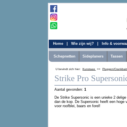
Home
|
Wie zijn wij?
|
Info & voorw
Schepnetten
Sideplaners
Tassen
U bevindt zich hier:
Kunstaas
>>
Pluggen/Crankbai
Strike Pro Supersoni
Aantal gevonden:
1
De Strike Supersonic is een unieke 2 delige 
dan de kop. De Supersonic heeft een hoge v
voor roofblei, baars en forel!