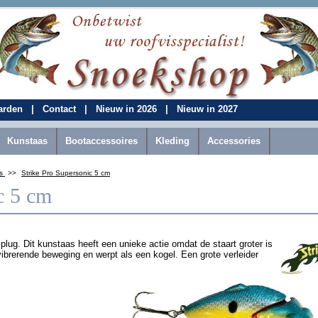
aarden
|
Contact
|
Nieuw in 2026
|
Nieuw in 2027
Kunstaas
Bootaccessoires
Kleding
Accessories
ts
>>
Strike Pro Supersonic 5 cm
c 5 cm
plug. Dit kunstaas heeft een unieke actie omdat de staart groter is
ibrerende beweging en werpt als een kogel. Een grote verleider