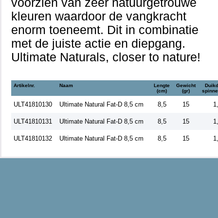
voorzien van zeer natuurgetrouwe
kleuren waardoor de vangkracht
enorm toeneemt. Dit in combinatie
met de juiste actie en diepgang.
Ultimate Naturals, closer to nature!
Artikelnr.
Naam
Lengte
Gewicht
Duikd
(cm)
(gr)
spinne
ULT41810130
Ultimate Natural Fat-D 8,5 cm
8,5
15
1
ULT41810131
Ultimate Natural Fat-D 8,5 cm
8,5
15
1
ULT41810132
Ultimate Natural Fat-D 8,5 cm
8,5
15
1