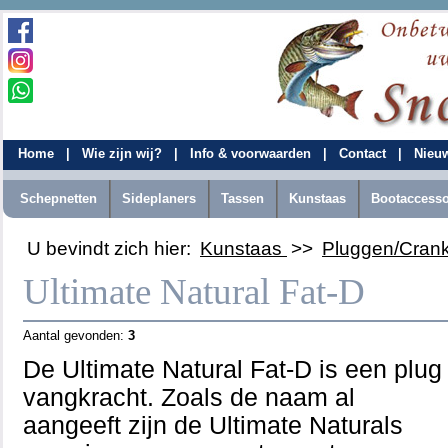
Home
|
Wie zijn wij?
|
Info & voorwaarden
|
Contact
|
Nieu
Schepnetten
Sideplaners
Tassen
Kunstaas
Bootaccesso
U bevindt zich hier:
Kunstaas
>>
Pluggen/Cran
Ultimate Natural Fat-D
Aantal gevonden:
3
De Ultimate Natural Fat-D is een plu
vangkracht. Zoals de naam al
aangeeft zijn de Ultimate Naturals