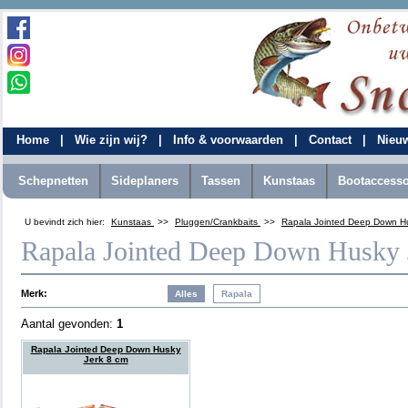
Home
|
Wie zijn wij?
|
Info & voorwaarden
|
Contact
|
Nieu
Schepnetten
Sideplaners
Tassen
Kunstaas
Bootaccesso
U bevindt zich hier:
Kunstaas
>>
Pluggen/Crankbaits
>>
Rapala Jointed Deep Down Hu
Rapala Jointed Deep Down Husky 
Merk:
Aantal gevonden:
1
Rapala Jointed Deep Down Husky
Jerk 8 cm