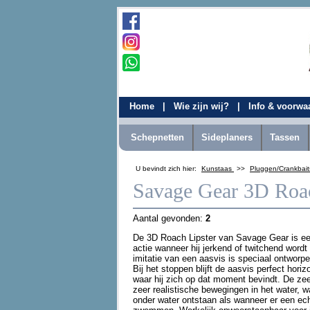
Home
|
Wie zijn wij?
|
Info & voorw
Schepnetten
Sideplaners
Tassen
U bevindt zich hier:
Kunstaas
>>
Pluggen/Crankbai
Savage Gear 3D Roac
Aantal gevonden:
2
De 3D Roach Lipster van Savage Gear is een
actie wanneer hij jerkend of twitchend wordt
imitatie van een aasvis is speciaal ontworpe
Bij het stoppen blijft de aasvis perfect hori
waar hij zich op dat moment bevindt. De zee
zeer realistische bewegingen in het water, w
onder water ontstaan als wanneer er een ech