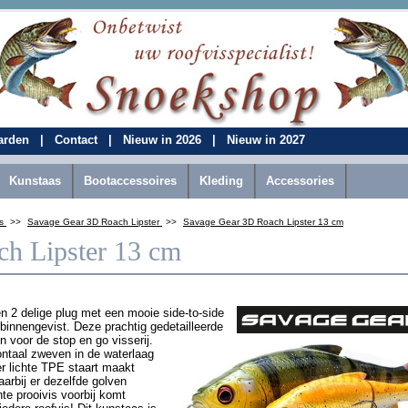
aarden
|
Contact
|
Nieuw in 2026
|
Nieuw in 2027
Kunstaas
Bootaccessoires
Kleding
Accessories
ts
>>
Savage Gear 3D Roach Lipster
>>
Savage Gear 3D Roach Lipster 13 cm
h Lipster 13 cm
 2 delige plug met een mooie side-to-side
 binnengevist. Deze prachtig gedetailleerde
n voor de stop en go visserij.
zontaal zweven in de waterlaag
r lichte TPE staart maakt
aarbij er dezelfde golven
te prooivis voorbij komt