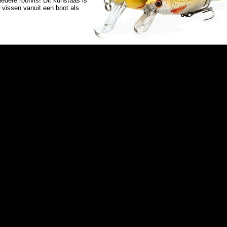
dere roofvis! Dit kunstaas is
 vissen vanuit een boot als