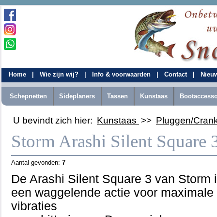
Home
|
Wie zijn wij?
|
Info & voorwaarden
|
Contact
|
Nieu
Schepnetten
Sideplaners
Tassen
Kunstaas
Bootaccesso
U bevindt zich hier:
Kunstaas
>>
Pluggen/Cran
Storm Arashi Silent Square 
Aantal gevonden:
7
De Arashi Silent Square 3 van Storm 
een waggelende actie voor maximale
vibraties