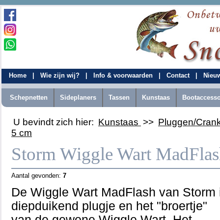
Home
|
Wie zijn wij?
|
Info & voorwaarden
|
Contact
|
Nieu
Schepnetten
Sideplaners
Tassen
Kunstaas
Bootaccesso
U bevindt zich hier:
Kunstaas
>>
Pluggen/Cran
5 cm
Storm Wiggle Wart MadFlas
Aantal gevonden:
7
De Wiggle Wart MadFlash van Storm i
diepduikend plugje en het "broertje"
van de gewone Wiggle Wart. Het