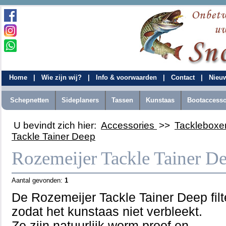
Home
|
Wie zijn wij?
|
Info & voorwaarden
|
Contact
|
Nieu
Schepnetten
Sideplaners
Tassen
Kunstaas
Bootaccesso
U bevindt zich hier:
Accessories
>>
Tackleboxe
Tackle Tainer Deep
Rozemeijer Tackle Tainer D
Aantal gevonden:
1
De Rozemeijer Tackle Tainer Deep filte
zodat het kunstaas niet verbleekt.
Ze zijn natuurlijk worm proof en