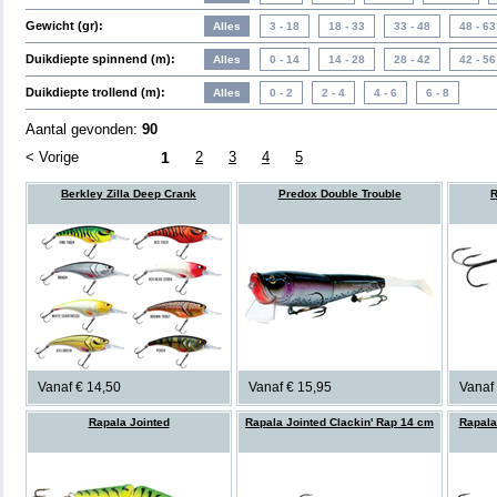
Gewicht (gr):
Duikdiepte spinnend (m):
Duikdiepte trollend (m):
Aantal gevonden:
90
< Vorige
1
2
3
4
5
Berkley Zilla Deep Crank
Predox Double Trouble
R
Vanaf € 14,50
Vanaf € 15,95
Vanaf
Rapala Jointed
Rapala Jointed Clackin' Rap 14 cm
Rapala