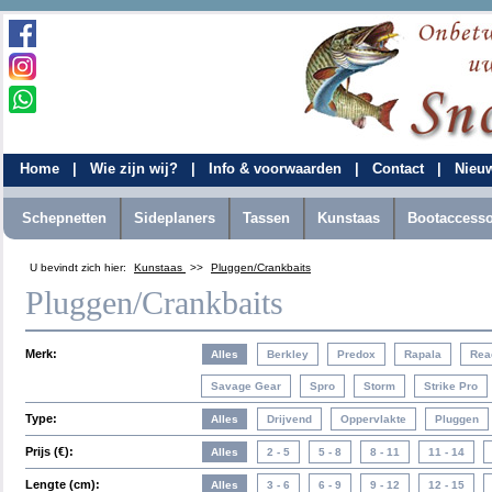
Home
|
Wie zijn wij?
|
Info & voorwaarden
|
Contact
|
Nieu
Schepnetten
Sideplaners
Tassen
Kunstaas
Bootaccesso
U bevindt zich hier:
Kunstaas
>>
Pluggen/Crankbaits
Pluggen/Crankbaits
Merk:
Type:
Prijs (€):
Lengte (cm):