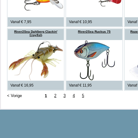
Vanaf € 7,95
Vanaf € 10,95
Vanaf
River2Sea Dahlberg Clackin'
River2Sea Ruckus 75
Roze
Crayfish
Vanaf € 16,95
Vanaf € 11,95
Vanaf 
< Vorige
1
2
3
4
5