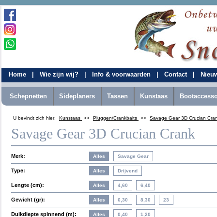
Home
|
Wie zijn wij?
|
Info & voorwaarden
|
Contact
|
Nieu
Schepnetten
Sideplaners
Tassen
Kunstaas
Bootaccesso
U bevindt zich hier:
Kunstaas
>>
Pluggen/Crankbaits
>>
Savage Gear 3D Crucian Cra
Savage Gear 3D Crucian Crank
Merk:
Type:
Lengte (cm):
Gewicht (gr):
Duikdiepte spinnend (m):