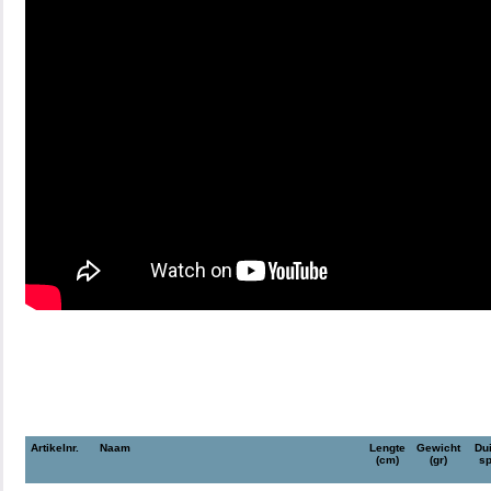
Artikelnr.
Naam
Lengte
Gewicht
Du
(cm)
(gr)
sp