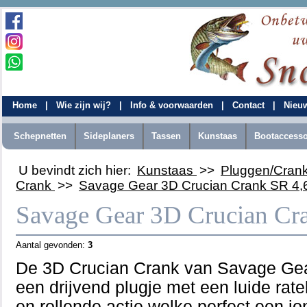
Home
|
Wie zijn wij?
|
Info & voorwaarden
|
Contact
|
Nieu
Schepnetten
Sideplaners
Tassen
Kunstaas
Bootaccesso
U bevindt zich hier:
Kunstaas
>>
Pluggen/Cran
Crank
>>
Savage Gear 3D Crucian Crank SR 4,
Savage Gear 3D Crucian Cr
Aantal gevonden:
3
De 3D Crucian Crank van Savage Gea
een drijvend plugje met een luide rate
en rollende actie welke perfect een jo